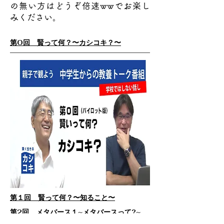
の無い方はどうぞ倍速wwでお楽し
みください。
第0回 賢って何？〜カシコキ？〜
第１回 賢って何？〜知ること〜
第2回​ メタバース１~メタバースって?~