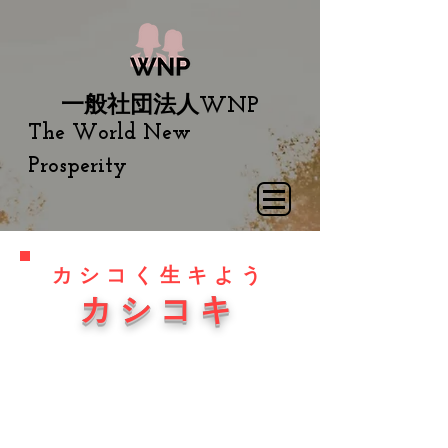
一般社団法人
WNP
The World New
Prosperity
カシコく生キよう
​カシコキ